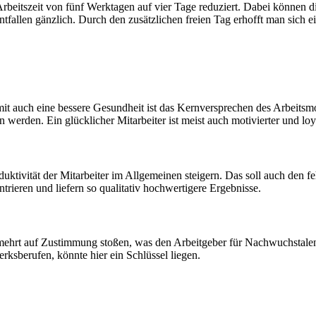
beitszeit von fünf Werktagen auf vier Tage reduziert. Dabei können d
entfallen gänzlich. Durch den zusätzlichen freien Tag erhofft man sich 
omit auch eine bessere Gesundheit ist das Kernversprechen des Arbeitsm
en werden. Ein glücklicher Mitarbeiter ist meist auch motivierter und l
uktivität der Mitarbeiter im Allgemeinen steigern. Das soll auch den 
ntrieren und liefern so qualitativ hochwertigere Ergebnisse.
ehrt auf Zustimmung stoßen, was den Arbeitgeber für Nachwuchstalent
ksberufen, könnte hier ein Schlüssel liegen.