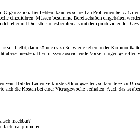
d Organisation. Bei Fehlern kann es schnell zu Problemen bei z.B. d
oche einzuführen. Müssen bestimmte Bereitschaften eingehalten werden?
Modell eher mit Dienstleistungsberufen als mit dem produzierenden Gew
ssen bleibt, dann könnte es zu Schwierigkeiten in der Kommunikation
 nicht überschneiden. Hier müssen ausreichende Vorkehrungen getroffe
sten sein. Hat der Laden verkürzte Öffnungszeiten, so könnte es zu U
wie sich die Kosten bei einer Viertagewoche verhalten. Auch das ist a
sitsch machbar?
einfach mal probieren